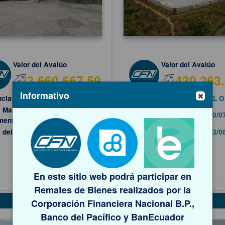
Valor del Avalúo
Valor del Avalúo
3,660,667.59
430,263
Informativo
ncia:
GUAYAS
Provincia:
EL 
 Max Entrega
Fecha Max Entrega
31/07/2026
20/0
mentos:
Documentos:
 del Remate:
25/08/2026
Fecha del Remate:
13/0
Ver más >>
Ver más >>
En este sitio web podrá participar en
Remates de Bienes realizados por la
6254
Corporación Financiera Nacional B.P.,
Banco del Pacífico y BanEcuador