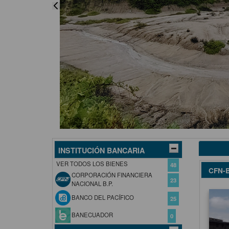
o
e
INSTITUCIÓN BANCARIA
VER TODOS LOS BIENES
48
CFN-B
CORPORACIÓN FINANCIERA
23
NACIONAL B.P.
BANCO DEL PACÍFICO
25
BANECUADOR
0