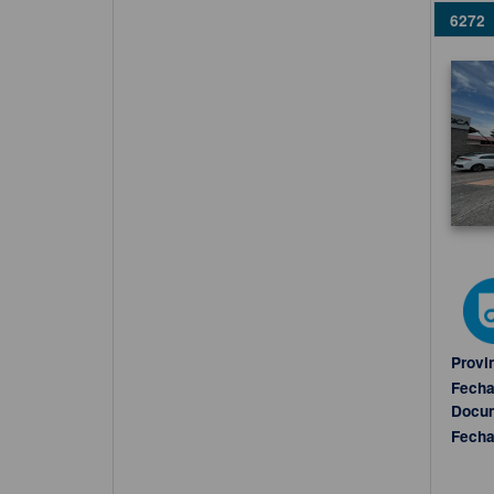
6272
Provi
Fecha
Docu
Fecha