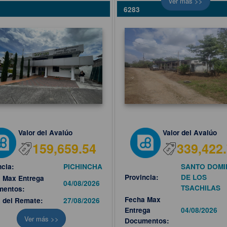
Ver más >>
6283
Valor del Avalúo
Valor del Avalúo
159,659.54
339,422
ncia:
PICHINCHA
SANTO DOM
Provincia:
DE LOS
 Max Entrega
04/08/2026
TSACHILAS
mentos:
Fecha Max
 del Remate:
27/08/2026
Entrega
04/08/2026
Ver más >>
Documentos: