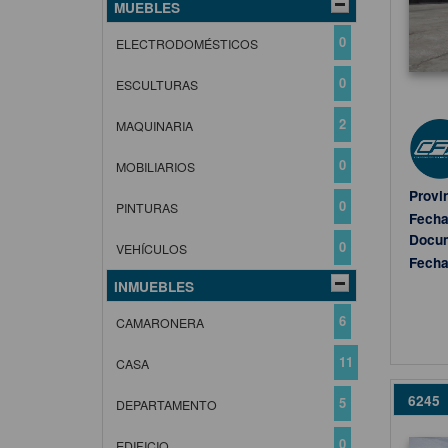
MUEBLES
0
ELECTRODOMÉSTICOS
0
ESCULTURAS
2
MAQUINARIA
0
MOBILIARIOS
Provi
0
PINTURAS
Fecha
Docu
0
VEHÍCULOS
Fecha
INMUEBLES
6
CAMARONERA
11
CASA
6245
5
DEPARTAMENTO
0
EDIFICIO