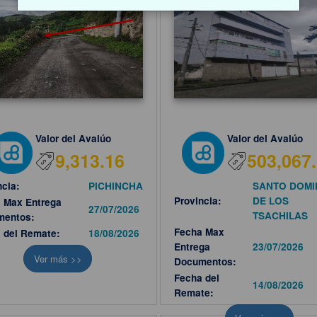
Valor del Avalúo
Valor del Avalúo
9,313.16
503,067
ncia:
PICHINCHA
SANTO DOM
Provincia:
DE LOS
 Max Entrega
27/07/2026
TSACHILAS
mentos:
Fecha Max
 del Remate:
18/08/2026
Entrega
23/07/2026
Ver más >>
Documentos:
Fecha del
14/08/2026
Remate: