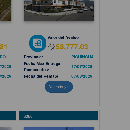
Valor del Avalúo
.81
58,777.03
ORO
Provincia:
PICHINCHA
Fecha Max Entrega
7/2026
17/07/2026
Documentos:
8/2026
Fecha del Remate:
07/08/2026
Ver más >>
6266