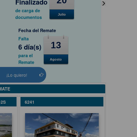
20
Finalizado
de carga de
Julio
documentos
Fecha del Remate
Falta
13
6 día(s)
para el
Agosto
Remate
¡Lo quiero!
MATE
-2S
6241