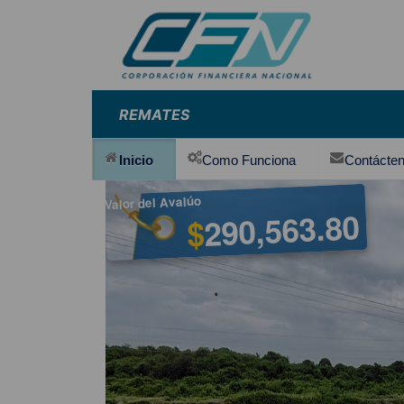
REMATES
Inicio
Como Funciona
Contácte
Valor del Avalúo
290,563.80
$
-0227-02-
mentos