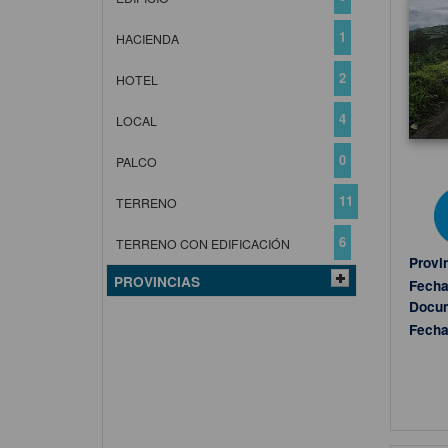
1
HACIENDA
2
HOTEL
4
LOCAL
0
PALCO
11
TERRENO
6
TERRENO CON EDIFICACIÓN
Provi
PROVINCIAS
Fecha
Docu
Fecha