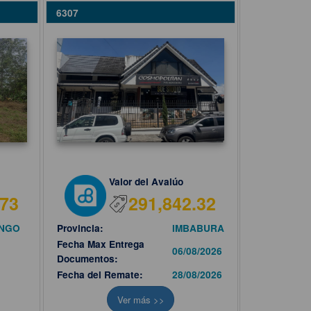
6307
Valor del Avalúo
.73
291,842.32
INGO
Provincia:
IMBABURA
Fecha Max Entrega
06/08/2026
Documentos:
Fecha del Remate:
28/08/2026
Ver más >>