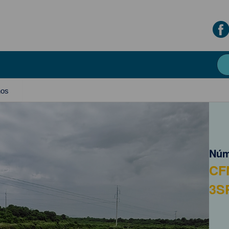
nos
Núm
CF
3S